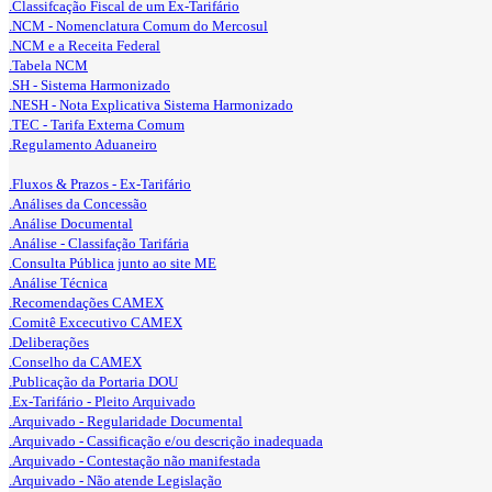
.Classifcação Fiscal de um Ex-Tarifário
.NCM - Nomenclatura Comum do Mercosul
.NCM e a Receita Federal
.Tabela NCM
.SH - Sistema Harmonizado
.NESH - Nota Explicativa Sistema Harmonizado
.TEC - Tarifa Externa Comum
.Regulamento Aduaneiro
.Fluxos & Prazos - Ex-Tarifário
.Análises da Concessão
.Análise Documental
.Análise - Classifação Tarifária
.Consulta Pública junto ao site ME
.Análise Técnica
.Recomendações CAMEX
.Comitê Excecutivo CAMEX
.Deliberações
.Conselho da CAMEX
.Publicação da Portaria DOU
.Ex-Tarifário - Pleito Arquivado
.Arquivado - Regularidade Documental
.Arquivado - Cassificação e/ou descrição inadequada
.Arquivado - Contestação não manifestada
.Arquivado - Não atende Legislação