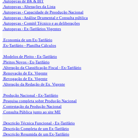
.Autopeças de BK & BIT
.Autopeças - Alterações da Lista
.Autopeças - Capacidade de Proodução Nacional
.Autopeças - Análise Dcumental e Consulta pública
.Autopeças - Comitê Técnico e as deliberações
.Autopeças - Ex-Tarifários Vigentes
.Economia de um Ex-Tarifário
.Ex-Tarifário - Planilha Cálculos
.Modelos de Pleito - Ex-Tarifário
.Pleitos Novos - Ex-Tarifário
.Alteração da Classificação Fiscal - Ex-Tarifário
.Renovação de Ex. Vigente
.Revogação de Ex. Vigente
.Alteração da Redação de Ex. Vigente
.Produção Nacional - Ex-Tarifário
.Pesquisa completa sobre Produção Nacional
.Contestação da Produção Nacional
.Consulta Pública junto ao site ME
.Descrição Técnica Funcional - Ex-Tarifário
.Descrição Completa de um Ex-Tarifário
.Descrição Resumida de um Ex-Tarifário