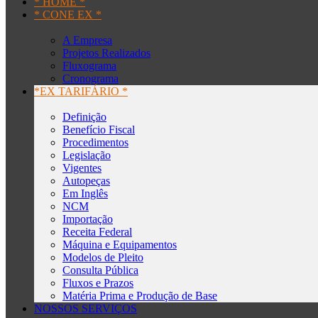
* HOME *
* CONE EX *
A Empresa
Projetos Realizados
Fluxograma
Cronograma
*EX TARIFÁRIO *
Definição
Benefício Fiscal
Procedimentos
Legislação
Vigentes
Autopeças
Em Inglês
NCM
Importação
Receita Federal
Máquina e Equipamentos
Modelos de Pleito
Consulta Pública
Fluxos e Prazos
Matéria Prima e Produção de Base
NOSSOS SERVIÇOS