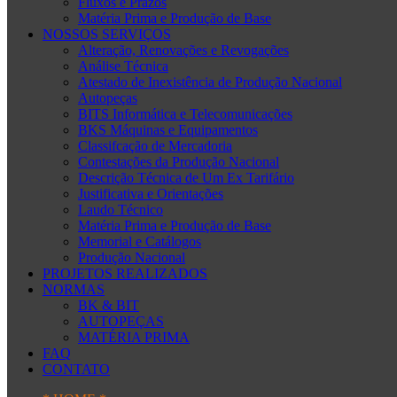
Fluxos e Prazos
Matéria Prima e Produção de Base
NOSSOS SERVIÇOS
Alteração, Renovações e Revogações
Análise Técnica
Atestado de Inexistência de Produção Nacional
Autopeças
BITS Informática e Telecomunicações
BKS Máquinas e Equipamentos
Classifcação de Mercadoria
Contestações da Produção Nacional
Descrição Técnica de Um Ex Tarifário
Justificativa e Orientações
Laudo Técnico
Matéria Prima e Produção de Base
Memorial e Catálogos
Produção Nacional
PROJETOS REALIZADOS
NORMAS
BK & BIT
AUTOPEÇAS
MATÉRIA PRIMA
FAQ
CONTATO