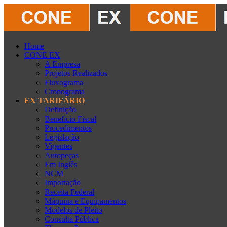
Home
CONE EX
A Empresa
Projetos Realizados
Fluxograma
Cronograma
EX TARIFÁRIO
Definição
Benefício Fiscal
Procedimentos
Legislação
Vigentes
Autopeças
Em Inglês
NCM
Importação
Receita Federal
Máquina e Equipamentos
Modelos de Pleito
Consulta Pública