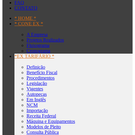
FAQ
CONTATO
* HOME *
* CONE EX *
A Empresa
Projetos Realizados
Fluxograma
Cronograma
*EX TARIFÁRIO *
Definição
Benefício Fiscal
Procedimentos
Legislação
Vigentes
Autopeças
Em Inglês
NCM
Importação
Receita Federal
Máquina e Equipamentos
Modelos de Pleito
Consulta Pública