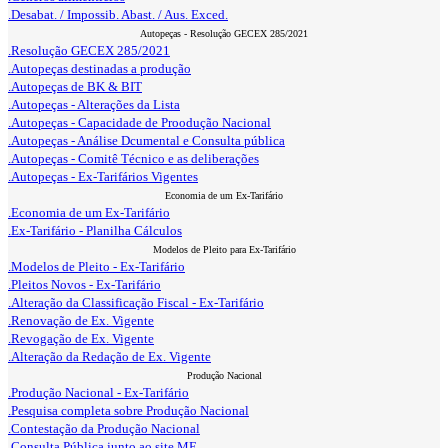
.Desabat. / Impossib. Abast. / Aus. Exced.
Autopeças - Resolução GECEX 285/2021
.Resolução GECEX 285/2021
.Autopeças destinadas a produção
.Autopeças de BK & BIT
.Autopeças - Alterações da Lista
.Autopeças - Capacidade de Proodução Nacional
.Autopeças - Análise Dcumental e Consulta pública
.Autopeças - Comitê Técnico e as deliberações
.Autopeças - Ex-Tarifários Vigentes
Economia de um Ex-Tarifário
.Economia de um Ex-Tarifário
.Ex-Tarifário - Planilha Cálculos
Modelos de Pleito para Ex-Tarifário
.Modelos de Pleito - Ex-Tarifário
.Pleitos Novos - Ex-Tarifário
.Alteração da Classificação Fiscal - Ex-Tarifário
.Renovação de Ex. Vigente
.Revogação de Ex. Vigente
.Alteração da Redação de Ex. Vigente
Produção Nacional
.Produção Nacional - Ex-Tarifário
.Pesquisa completa sobre Produção Nacional
.Contestação da Produção Nacional
.Consulta Pública junto ao site ME