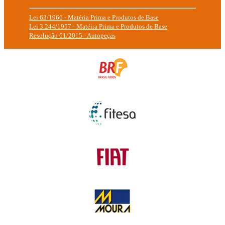
Lei 63/1966 - Matéria Prima e Produtos de Base
Lei 3.244/1957 - Matéira Prima e Produtos de Base
Resolução 61/2015 - Autopeças