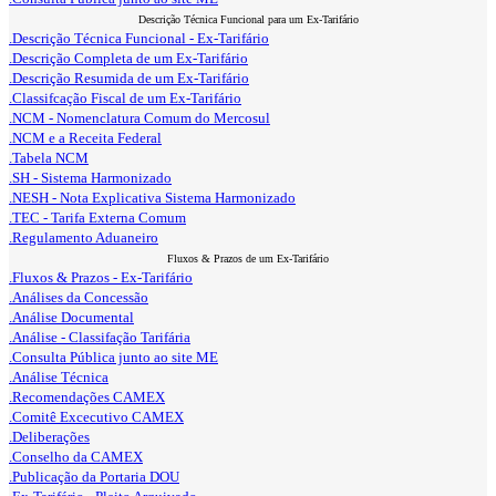
Descrição Técnica Funcional para um Ex-Tarifário
.Descrição Técnica Funcional - Ex-Tarifário
.Descrição Completa de um Ex-Tarifário
.Descrição Resumida de um Ex-Tarifário
.Classifcação Fiscal de um Ex-Tarifário
.NCM - Nomenclatura Comum do Mercosul
.NCM e a Receita Federal
.Tabela NCM
.SH - Sistema Harmonizado
.NESH - Nota Explicativa Sistema Harmonizado
.TEC - Tarifa Externa Comum
.Regulamento Aduaneiro
Fluxos & Prazos de um Ex-Tarifário
.Fluxos & Prazos - Ex-Tarifário
.Análises da Concessão
.Análise Documental
.Análise - Classifação Tarifária
.Consulta Pública junto ao site ME
.Análise Técnica
.Recomendações CAMEX
.Comitê Excecutivo CAMEX
.Deliberações
.Conselho da CAMEX
.Publicação da Portaria DOU