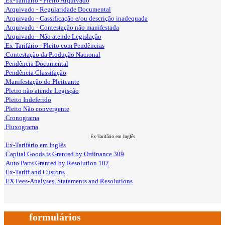
.Ex-Tarifário - Pleito Arquivado
.Arquivado - Regularidade Documental
.Arquivado - Cassificação e/ou descrição inadequada
.Arquivado - Contestação não manifestada
.Arquivado - Não atende Legislação
.Ex-Tarifário - Pleito com Pendências
.Contestação da Produção Nacional
.Pendência Documental
.Pendência Classifação
.Manifestação do Pleiteante
.Pletio não atende Legisção
.Pleito Indeferido
.Pleito Não convergente
.Cronograma
.Fluxograma
Ex-Tarifário em Inglês
.Ex-Tarifário em Inglês
.Capital Goods is Granted by Ordinance 309
.Auto Parts Granted by Resolution 102
.Ex-Tariff and Custons
.EX Fees-Analyses, Stataments and Resolutions
formulários