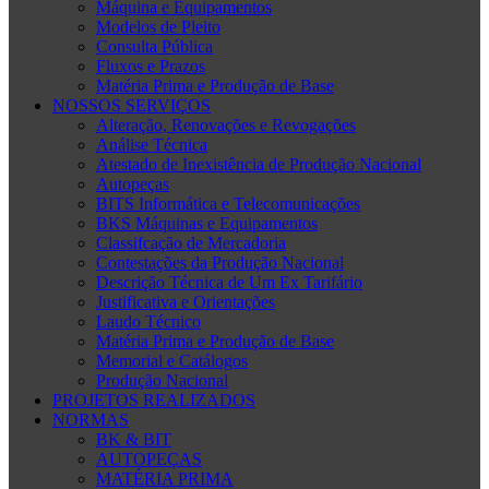
Máquina e Equipamentos
Modelos de Pleito
Consulta Pública
Fluxos e Prazos
Matéria Prima e Produção de Base
NOSSOS SERVIÇOS
Alteração, Renovações e Revogações
Análise Técnica
Atestado de Inexistência de Produção Nacional
Autopeças
BITS Informática e Telecomunicações
BKS Máquinas e Equipamentos
Classifcação de Mercadoria
Contestações da Produção Nacional
Descrição Técnica de Um Ex Tarifário
Justificativa e Orientações
Laudo Técnico
Matéria Prima e Produção de Base
Memorial e Catálogos
Produção Nacional
PROJETOS REALIZADOS
NORMAS
BK & BIT
AUTOPEÇAS
MATÉRIA PRIMA