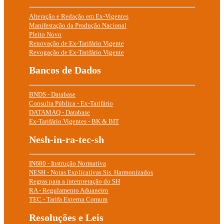
Alteração e Redação em Ex-Vigentes
Manifestação da Produção Nacional
Pleito Novo
Renovação de Ex-Tarifário Vigente
Revogação de Ex-Tarifário Vigente
Bancos de Dados
BNDS - Database
Consulta Pública - Ex-Tarifário
DATAMAQ - Database
Ex-Tarifário Vigentes - BK & BIT
Nesh-in-ra-tec-sh
IN680 - Instrução Normativa
NESH - Notas Explicativas Sis. Harmonizados
Regras para a interpretação do SH
RA - Regulamento Aduaneiro
TEC - Tarifa Externa Comum
Resoluções e Leis