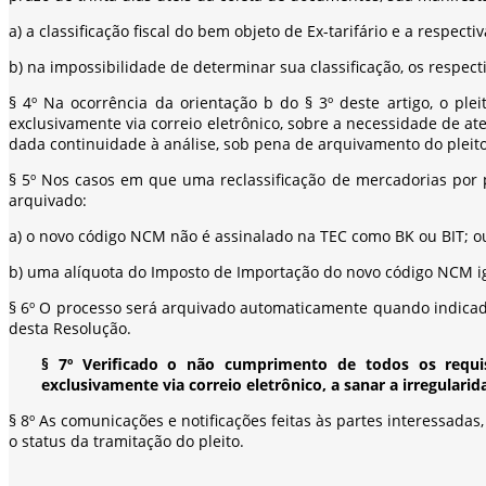
a) a classificação fiscal do bem objeto de Ex-tarifário e a respect
b) na impossibilidade de determinar sua classificação, os respect
§ 4º Na ocorrência da orientação b do § 3º deste artigo, o plei
exclusivamente via correio eletrônico, sobre a necessidade de at
dada continuidade à análise, sob pena de arquivamento do pleito
§ 5º Nos casos em que uma reclassificação de mercadorias por p
arquivado:
a) o novo código NCM não é assinalado na TEC como BK ou BIT; o
b) uma alíquota do Imposto de Importação do novo código NCM i
§ 6º O processo será arquivado automaticamente quando indicada
desta Resolução.
§ 7º Verificado o não cumprimento de todos os requisit
exclusivamente via correio eletrônico, a sanar a irregulari
§ 8º As comunicações e notificações feitas às partes interessad
o status da tramitação do pleito.