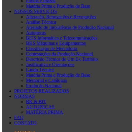
Fluxos e Prazos
Matéria Prima e Produção de Base
NOSSOS SERVIÇOS
Alteração, Renovações e Revogações
Análise Técnica
Atestado de Inexistência de Produção Nacional
Autopeças
BITS Informática e Telecomunicações
BKS Máquinas e Equipamentos
Classifcação de Mercadoria
Contestações da Produção Nacional
Descrição Técnica de Um Ex Tarifário
Justificativa e Orientações
Laudo Técnico
Matéria Prima e Produção de Base
Memorial e Catálogos
Produção Nacional
PROJETOS REALIZADOS
NORMAS
BK & BIT
AUTOPEÇAS
MATÉRIA PRIMA
FAQ
CONTATO