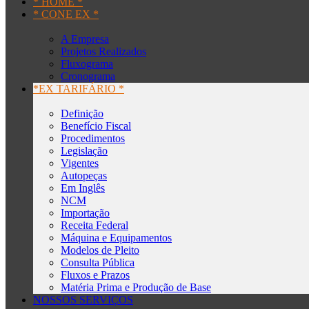
* HOME *
* CONE EX *
A Empresa
Projetos Realizados
Fluxograma
Cronograma
*EX TARIFÁRIO *
Definição
Benefício Fiscal
Procedimentos
Legislação
Vigentes
Autopeças
Em Inglês
NCM
Importação
Receita Federal
Máquina e Equipamentos
Modelos de Pleito
Consulta Pública
Fluxos e Prazos
Matéria Prima e Produção de Base
NOSSOS SERVIÇOS