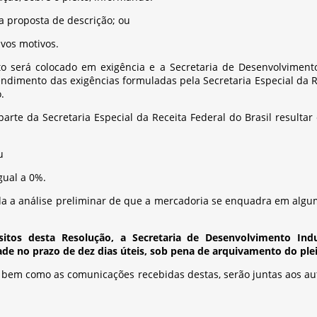
iva proposta de descrição; ou
ivos motivos.
to será colocado em exigência e a Secretaria de Desenvolvimento I
endimento das exigências formuladas pela Secretaria Especial da Re
.
arte da Secretaria Especial da Receita Federal do Brasil result
u
gual a 0%.
 a análise preliminar de que a mercadoria se enquadra em alguma d
os desta Resolução, a Secretaria de Desenvolvimento Industr
dade no prazo de dez dias úteis, sob pena de arquivamento do plei
as, bem como as comunicações recebidas destas, serão juntas aos a