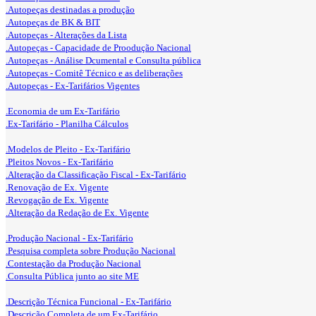
.Autopeças destinadas a produção
.Autopeças de BK & BIT
.Autopeças - Alterações da Lista
.Autopeças - Capacidade de Proodução Nacional
.Autopeças - Análise Dcumental e Consulta pública
.Autopeças - Comitê Técnico e as deliberações
.Autopeças - Ex-Tarifários Vigentes
.Economia de um Ex-Tarifário
.Ex-Tarifário - Planilha Cálculos
.Modelos de Pleito - Ex-Tarifário
.Pleitos Novos - Ex-Tarifário
.Alteração da Classificação Fiscal - Ex-Tarifário
.Renovação de Ex. Vigente
.Revogação de Ex. Vigente
.Alteração da Redação de Ex. Vigente
.Produção Nacional - Ex-Tarifário
.Pesquisa completa sobre Produção Nacional
.Contestação da Produção Nacional
.Consulta Pública junto ao site ME
.Descrição Técnica Funcional - Ex-Tarifário
.Descrição Completa de um Ex-Tarifário