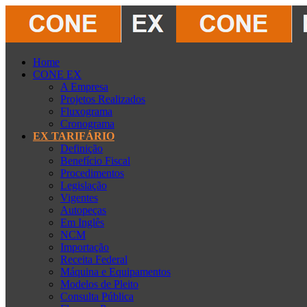
Home
CONE EX
A Empresa
Projetos Realizados
Fluxograma
Cronograma
EX TARIFÁRIO
Definição
Benefício Fiscal
Procedimentos
Legislação
Vigentes
Autopeças
Em Inglês
NCM
Importação
Receita Federal
Máquina e Equipamentos
Modelos de Pleito
Consulta Pública