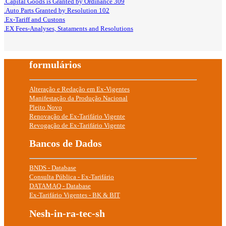
.Capital Goods is Granted by Ordinance 309
.Auto Parts Granted by Resolution 102
.Ex-Tariff and Custons
.EX Fees-Analyses, Stataments and Resolutions
formulários
Alteração e Redação em Ex-Vigentes
Manifestação da Produção Nacional
Pleito Novo
Renovação de Ex-Tarifário Vigente
Revogação de Ex-Tarifário Vigente
Bancos de Dados
BNDS - Database
Consulta Pública - Ex-Tarifário
DATAMAQ - Database
Ex-Tarifário Vigentes - BK & BIT
Nesh-in-ra-tec-sh