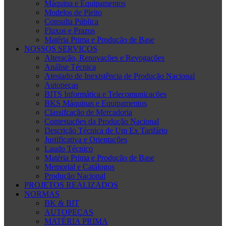
Máquina e Equipamentos
Modelos de Pleito
Consulta Pública
Fluxos e Prazos
Matéria Prima e Produção de Base
NOSSOS SERVIÇOS
Alteração, Renovações e Revogações
Análise Técnica
Atestado de Inexistência de Produção Nacional
Autopeças
BITS Informática e Telecomunicações
BKS Máquinas e Equipamentos
Classifcação de Mercadoria
Contestações da Produção Nacional
Descrição Técnica de Um Ex Tarifário
Justificativa e Orientações
Laudo Técnico
Matéria Prima e Produção de Base
Memorial e Catálogos
Produção Nacional
PROJETOS REALIZADOS
NORMAS
BK & BIT
AUTOPEÇAS
MATÉRIA PRIMA