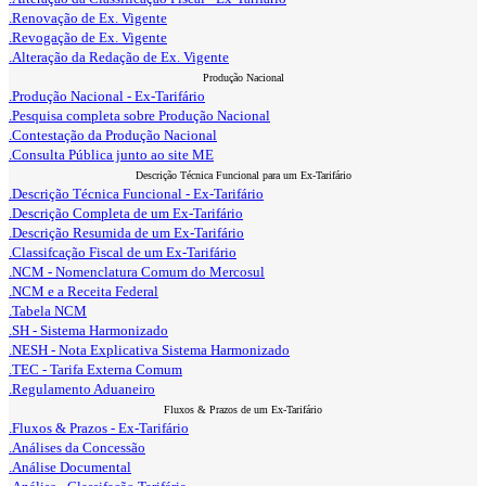
.Renovação de Ex. Vigente
.Revogação de Ex. Vigente
.Alteração da Redação de Ex. Vigente
Produção Nacional
.Produção Nacional - Ex-Tarifário
.Pesquisa completa sobre Produção Nacional
.Contestação da Produção Nacional
.Consulta Pública junto ao site ME
Descrição Técnica Funcional para um Ex-Tarifário
.Descrição Técnica Funcional - Ex-Tarifário
.Descrição Completa de um Ex-Tarifário
.Descrição Resumida de um Ex-Tarifário
.Classifcação Fiscal de um Ex-Tarifário
.NCM - Nomenclatura Comum do Mercosul
.NCM e a Receita Federal
.Tabela NCM
.SH - Sistema Harmonizado
.NESH - Nota Explicativa Sistema Harmonizado
.TEC - Tarifa Externa Comum
.Regulamento Aduaneiro
Fluxos & Prazos de um Ex-Tarifário
.Fluxos & Prazos - Ex-Tarifário
.Análises da Concessão
.Análise Documental