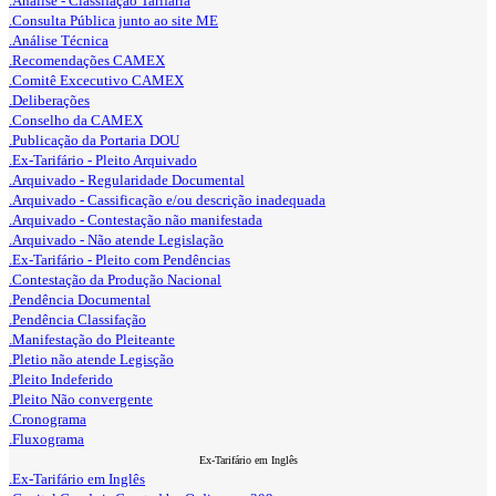
.Análise - Classifação Tarifária
.Consulta Pública junto ao site ME
.Análise Técnica
.Recomendações CAMEX
.Comitê Excecutivo CAMEX
.Deliberações
.Conselho da CAMEX
.Publicação da Portaria DOU
.Ex-Tarifário - Pleito Arquivado
.Arquivado - Regularidade Documental
.Arquivado - Cassificação e/ou descrição inadequada
.Arquivado - Contestação não manifestada
.Arquivado - Não atende Legislação
.Ex-Tarifário - Pleito com Pendências
.Contestação da Produção Nacional
.Pendência Documental
.Pendência Classifação
.Manifestação do Pleiteante
.Pletio não atende Legisção
.Pleito Indeferido
.Pleito Não convergente
.Cronograma
.Fluxograma
Ex-Tarifário em Inglês
.Ex-Tarifário em Inglês