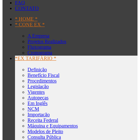
FAQ
CONTATO
* HOME *
* CONE EX *
A Empresa
Projetos Realizados
Fluxograma
Cronograma
*EX TARIFÁRIO *
Definição
Benefício Fiscal
Procedimentos
Legislação
Vigentes
Autopeças
Em Inglês
NCM
Importação
Receita Federal
Máquina e Equipamentos
Modelos de Pleito
Consulta Pública