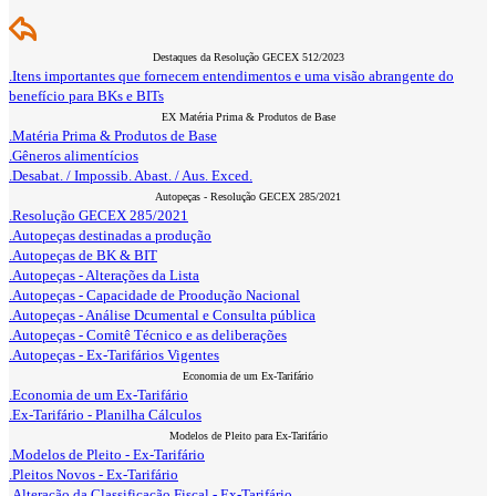
Destaques da Resolução GECEX 512/2023
.Itens importantes que fornecem entendimentos e uma visão abrangente do
benefício para BKs e BITs
EX Matéria Prima & Produtos de Base
.Matéria Prima & Produtos de Base
.Gêneros alimentícios
.Desabat. / Impossib. Abast. / Aus. Exced.
Autopeças - Resolução GECEX 285/2021
.Resolução GECEX 285/2021
.Autopeças destinadas a produção
.Autopeças de BK & BIT
.Autopeças - Alterações da Lista
.Autopeças - Capacidade de Proodução Nacional
.Autopeças - Análise Dcumental e Consulta pública
.Autopeças - Comitê Técnico e as deliberações
.Autopeças - Ex-Tarifários Vigentes
Economia de um Ex-Tarifário
.Economia de um Ex-Tarifário
.Ex-Tarifário - Planilha Cálculos
Modelos de Pleito para Ex-Tarifário
.Modelos de Pleito - Ex-Tarifário
.Pleitos Novos - Ex-Tarifário
.Alteração da Classificação Fiscal - Ex-Tarifário