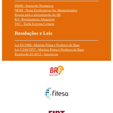
IN680 - Instrução Normativa
NESH - Notas Explicativas Sis. Harmonizados
Regras para a interpretação do SH
RA - Regulamento Aduaneiro
TEC - Tarifa Externa Comum
Resoluções e Leis
Lei 63/1966 - Matéria Prima e Produtos de Base
Lei 3.244/1957 - Matéira Prima e Produtos de Base
Resolução 61/2015 - Autopeças