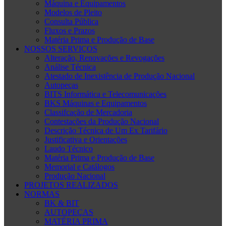
Máquina e Equipamentos
Modelos de Pleito
Consulta Pública
Fluxos e Prazos
Matéria Prima e Produção de Base
NOSSOS SERVIÇOS
Alteração, Renovações e Revogações
Análise Técnica
Atestado de Inexistência de Produção Nacional
Autopeças
BITS Informática e Telecomunicações
BKS Máquinas e Equipamentos
Classifcação de Mercadoria
Contestações da Produção Nacional
Descrição Técnica de Um Ex Tarifário
Justificativa e Orientações
Laudo Técnico
Matéria Prima e Produção de Base
Memorial e Catálogos
Produção Nacional
PROJETOS REALIZADOS
NORMAS
BK & BIT
AUTOPEÇAS
MATÉRIA PRIMA