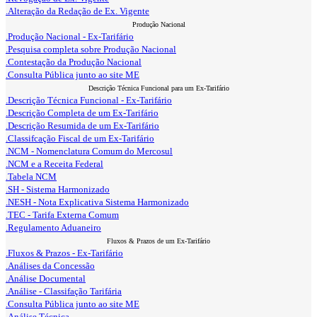
.Alteração da Redação de Ex. Vigente
Produção Nacional
.Produção Nacional - Ex-Tarifário
.Pesquisa completa sobre Produção Nacional
.Contestação da Produção Nacional
.Consulta Pública junto ao site ME
Descrição Técnica Funcional para um Ex-Tarifário
.Descrição Técnica Funcional - Ex-Tarifário
.Descrição Completa de um Ex-Tarifário
.Descrição Resumida de um Ex-Tarifário
.Classifcação Fiscal de um Ex-Tarifário
.NCM - Nomenclatura Comum do Mercosul
.NCM e a Receita Federal
.Tabela NCM
.SH - Sistema Harmonizado
.NESH - Nota Explicativa Sistema Harmonizado
.TEC - Tarifa Externa Comum
.Regulamento Aduaneiro
Fluxos & Prazos de um Ex-Tarifário
.Fluxos & Prazos - Ex-Tarifário
.Análises da Concessão
.Análise Documental
.Análise - Classifação Tarifária
.Consulta Pública junto ao site ME
.Análise Técnica