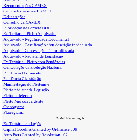
.Recomendações CAMEX
.Comitê Excecutivo CAMEX
.Deliberações
.Conselho da CAMEX
.Publicação da Portaria DOU
.Ex-Tarifário - Pleito Arquivado
.Arquivado - Regularidade Documental
.Arquivado - Cassificação e/ou descrição inadequada
.Arquivado - Contestação não manifestada
.Arquivado - Não atende Legislação
.Ex-Tarifário - Pleito com Pendências
.Contestação da Produção Nacional
.Pendência Documental
.Pendência Classifação
.Manifestação do Pleiteante
.Pletio não atende Legisção
.Pleito Indeferido
.Pleito Não convergente
.Cronograma
.Fluxograma
Ex-Tarifário em Inglês
.Ex-Tarifário em Inglês
.Capital Goods is Granted by Ordinance 309
.Auto Parts Granted by Resolution 102