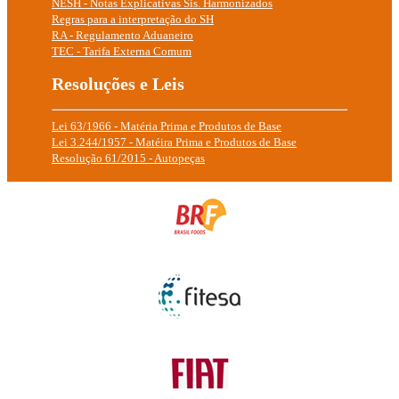
NESH - Notas Explicativas Sis. Harmonizados
Regras para a interpretação do SH
RA - Regulamento Aduaneiro
TEC - Tarifa Externa Comum
Resoluções e Leis
Lei 63/1966 - Matéria Prima e Produtos de Base
Lei 3.244/1957 - Matéira Prima e Produtos de Base
Resolução 61/2015 - Autopeças