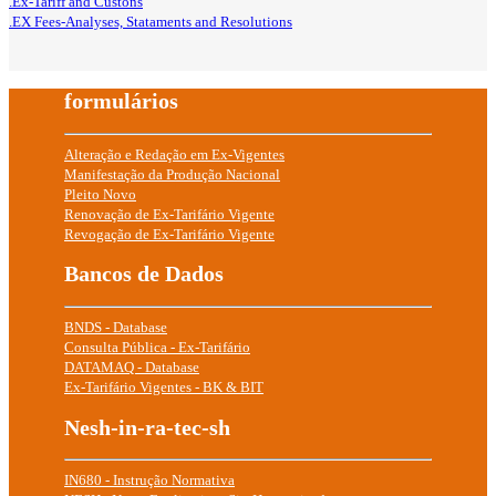
.Ex-Tariff and Custons
.EX Fees-Analyses, Stataments and Resolutions
formulários
Alteração e Redação em Ex-Vigentes
Manifestação da Produção Nacional
Pleito Novo
Renovação de Ex-Tarifário Vigente
Revogação de Ex-Tarifário Vigente
Bancos de Dados
BNDS - Database
Consulta Pública - Ex-Tarifário
DATAMAQ - Database
Ex-Tarifário Vigentes - BK & BIT
Nesh-in-ra-tec-sh
IN680 - Instrução Normativa