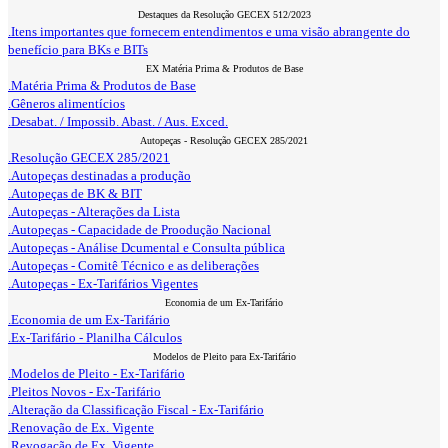
Destaques da Resolução GECEX 512/2023
.Itens importantes que fornecem entendimentos e uma visão abrangente do
benefício para BKs e BITs
EX Matéria Prima & Produtos de Base
.Matéria Prima & Produtos de Base
.Gêneros alimentícios
.Desabat. / Impossib. Abast. / Aus. Exced.
Autopeças - Resolução GECEX 285/2021
.Resolução GECEX 285/2021
.Autopeças destinadas a produção
.Autopeças de BK & BIT
.Autopeças - Alterações da Lista
.Autopeças - Capacidade de Proodução Nacional
.Autopeças - Análise Dcumental e Consulta pública
.Autopeças - Comitê Técnico e as deliberações
.Autopeças - Ex-Tarifários Vigentes
Economia de um Ex-Tarifário
.Economia de um Ex-Tarifário
.Ex-Tarifário - Planilha Cálculos
Modelos de Pleito para Ex-Tarifário
.Modelos de Pleito - Ex-Tarifário
.Pleitos Novos - Ex-Tarifário
.Alteração da Classificação Fiscal - Ex-Tarifário
.Renovação de Ex. Vigente
.Revogação de Ex. Vigente