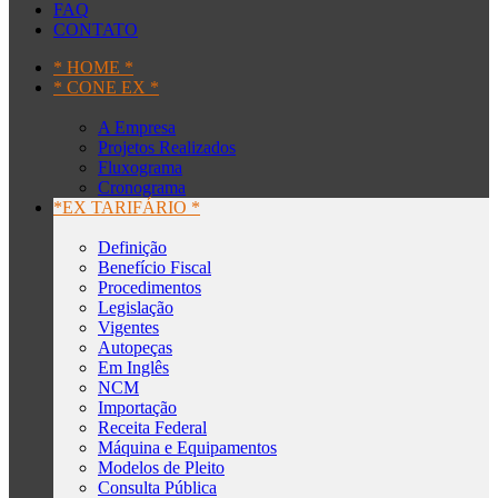
FAQ
CONTATO
* HOME *
* CONE EX *
A Empresa
Projetos Realizados
Fluxograma
Cronograma
*EX TARIFÁRIO *
Definição
Benefício Fiscal
Procedimentos
Legislação
Vigentes
Autopeças
Em Inglês
NCM
Importação
Receita Federal
Máquina e Equipamentos
Modelos de Pleito
Consulta Pública